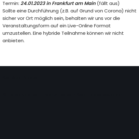
Termin:
24.01.2023 in Frankfurt am Main
(fällt aus)
Sollte eine Durchführung (z.B. auf Grund von Corona) nicht
sicher vor Ort möglich sein, behalten wir uns vor die
Veranstaltungsform auf ein Live-Online Format
umzustellen. Eine hybride Teilnahme können wir nicht
anbieten.
S
emina
r Buchen
Bitte kontaktiert mich zu einem Beratungsgespräch